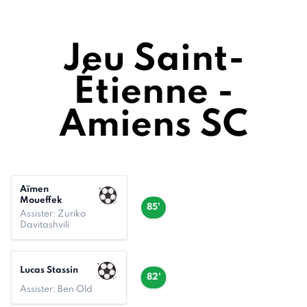
Jeu Saint-
Étienne -
Amiens SC
Aïmen
Moueffek
85'
Assister: Zuriko
Davitashvili
Lucas Stassin
82'
Assister: Ben Old