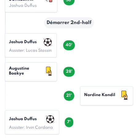
56'
Joshua Duffus
Démarrer 2nd-half
Joshua Duffus
40'
Assister: Lucas Stassin
Augustine
28'
Boakye
Nordine Kandil
21'
Joshua Duffus
7'
Assister: Irvin Cardona