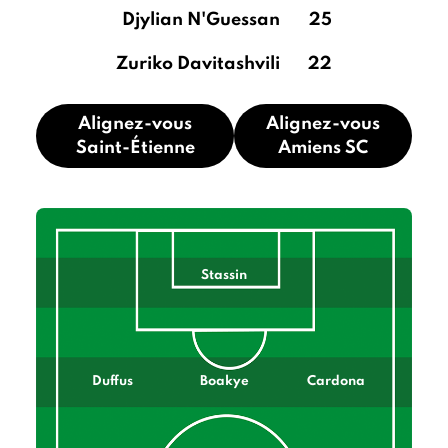
Djylian N'Guessan
25
Zuriko Davitashvili
22
Alignez-vous
Alignez-vous
Saint-Étienne
Amiens SC
Stassin
Duffus
Boakye
Cardona