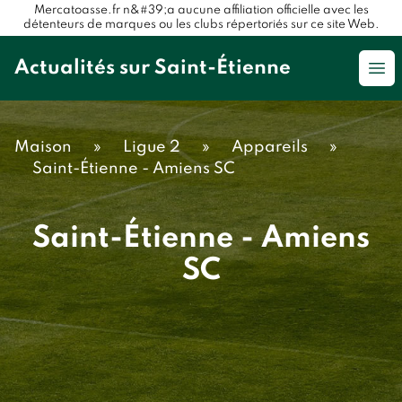
Mercatoasse.fr n&#39;a aucune affiliation officielle avec les
détenteurs de marques ou les clubs répertoriés sur ce site Web.
Actualités sur Saint-Étienne
Op
Maison
»
Ligue 2
»
Appareils
»
Saint-Étienne - Amiens SC
Saint-Étienne - Amiens
SC