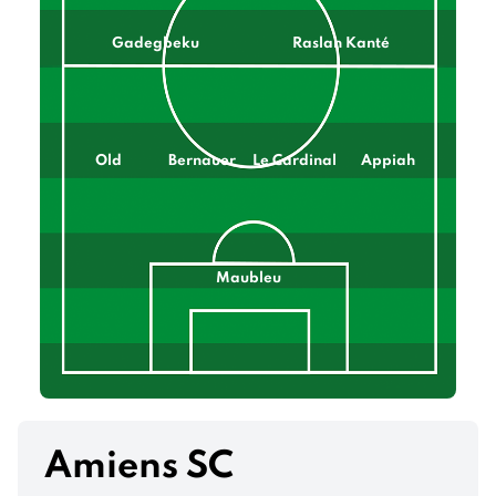
Gadegbeku
Raslan Kanté
Old
Bernauer
Le Cardinal
Appiah
Maubleu
Amiens SC