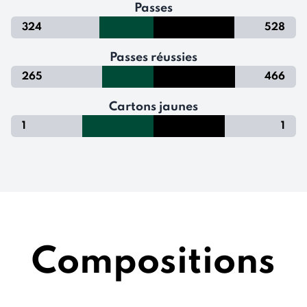
Passes
324
528
Passes réussies
265
466
Cartons jaunes
1
1
Compositions