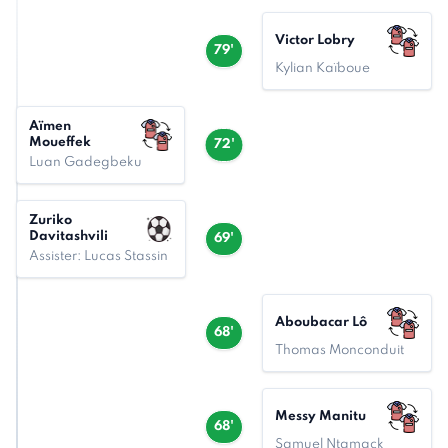
Victor Lobry
79'
Kylian Kaïboue
Aïmen
Moueffek
72'
Luan Gadegbeku
Zuriko
Davitashvili
69'
Assister: Lucas Stassin
Aboubacar Lô
68'
Thomas Monconduit
Messy Manitu
68'
Samuel Ntamack