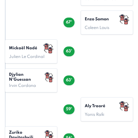
Enzo Somon
67'
Coleen Louis
Mickaël Nadé
63'
Julien Le Cardinal
Djylian
N'Guessan
63'
Irvin Cardona
Aly Traoré
59'
Yanis Rafii
Zuriko
Davitashvili