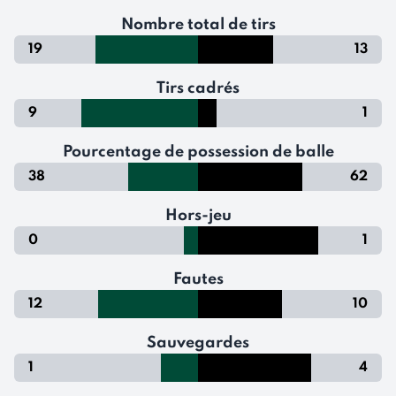
Nombre total de tirs
19
13
Tirs cadrés
9
1
Pourcentage de possession de balle
38
62
Hors-jeu
0
1
Fautes
12
10
Sauvegardes
1
4