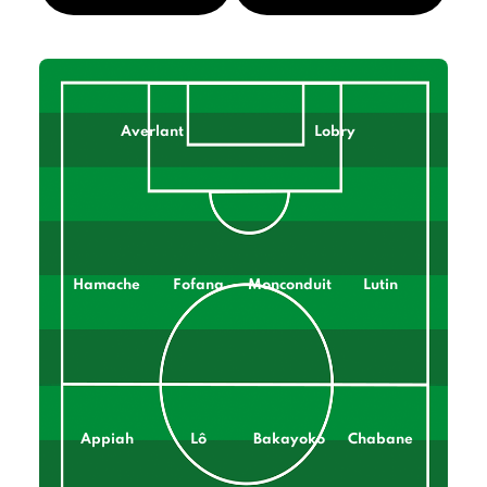
Averlant
Lobry
Hamache
Fofana
Monconduit
Lutin
Appiah
Lô
Bakayoko
Chabane