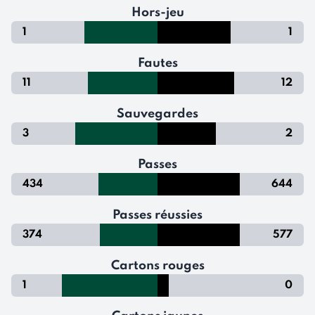
Hors-jeu
1
1
Fautes
11
12
Sauvegardes
3
2
Passes
434
644
Passes réussies
374
577
Cartons rouges
1
0