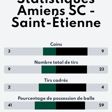
Amiens SC -
Saint-Étienne
Coins
3
9
Nombre total de tirs
9
23
Tirs cadrés
2
4
Pourcentage de possession de balle
41
59