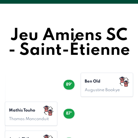
Jeu Amiens SC
- Saint-Étienne
Ben Old
89'
Augustine Boakye
Mathis Touho
87'
Thomas Monconduit