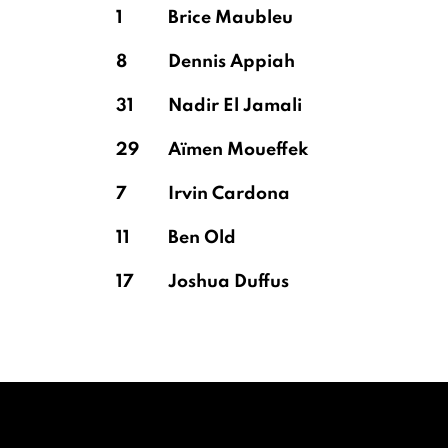
1
Brice Maubleu
8
Dennis Appiah
31
Nadir El Jamali
29
Aïmen Moueffek
7
Irvin Cardona
11
Ben Old
17
Joshua Duffus