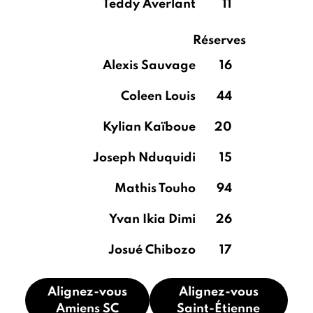
Teddy Averlant
11
Réserves
Alexis Sauvage
16
Coleen Louis
44
Kylian Kaïboue
20
Joseph Nduquidi
15
Mathis Touho
94
Yvan Ikia Dimi
26
Josué Chibozo
17
Alignez-vous
Alignez-vous
Amiens SC
Saint-Étienne