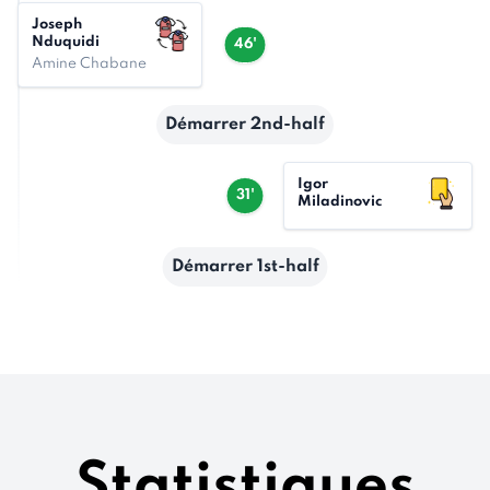
Joseph
Nduquidi
46'
Amine Chabane
Démarrer 2nd-half
Igor
31'
Miladinovic
Démarrer 1st-half
Statistiques