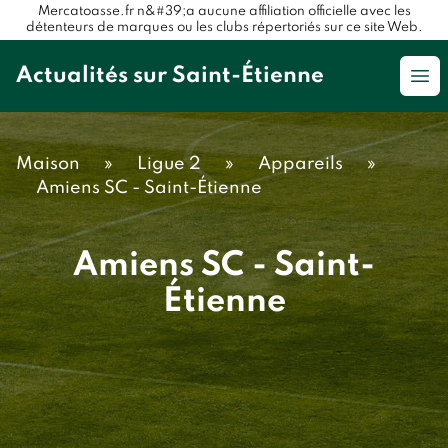
Mercatoasse.fr n&#39;a aucune affiliation officielle avec les
détenteurs de marques ou les clubs répertoriés sur ce site Web.
Actualités sur Saint-Étienne
Op
Maison
»
Ligue 2
»
Appareils
»
Amiens SC - Saint-Étienne
Amiens SC - Saint-
Étienne