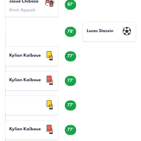
Josué Chibozo
87'
Arvin Appiah
Lucas Stassin
78'
Kylian Kaïboue
77'
Kylian Kaïboue
77'
77'
Kylian Kaïboue
77'